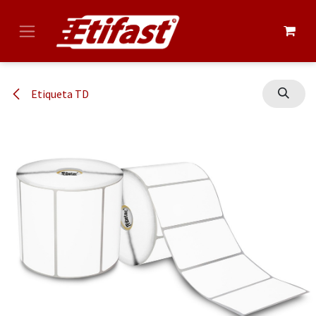
Ir al contenido
Etiqueta TD