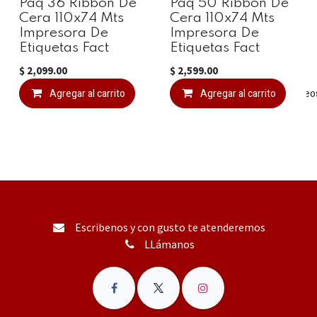
Paq 36 Ribbon De
Paq 50 Ribbon De
Cera 110x74 Mts
Cera 110x74 Mts
Impresora De
Impresora De
Etiquetas Fact
Etiquetas Fact
$
2,099.00
$
2,599.00
Agregar al carrito
Agregar a la lista de deseo
Agregar al carrito
Escribenos y con gusto te atenderemos
LLámanos