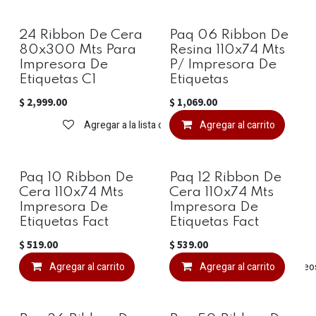
24 Ribbon De Cera
Paq 06 Ribbon De
80x300 Mts Para
Resina 110x74 Mts
Impresora De
P/ Impresora De
Etiquetas C1
Etiquetas
$
2,999.00
$
1,069.00
Agregar a la lista de deseos
Agregar al carrito
Paq 10 Ribbon De
Paq 12 Ribbon De
Cera 110x74 Mts
Cera 110x74 Mts
Impresora De
Impresora De
Etiquetas Fact
Etiquetas Fact
$
519.00
$
539.00
Agregar al carrito
Agregar a la lista de deseo
Agregar al carrito