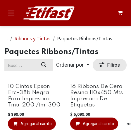
Ir al contenido
...
Ribbons y Tintas
Paquetes Ribbons/Tintas
Paquetes Ribbons/Tintas
Ordenar por
Filtros
10 Cintas Epson
16 Ribbons De Cera
Erc-38b Negra
Resina 110x450 Mts
Para Impresora
Impresora De
Tmu-200 /tm-300
Etiquetas
$
899.00
$
6,099.00
Agregar al carrito
Agregar a la lista de deseo
Agregar al carrito