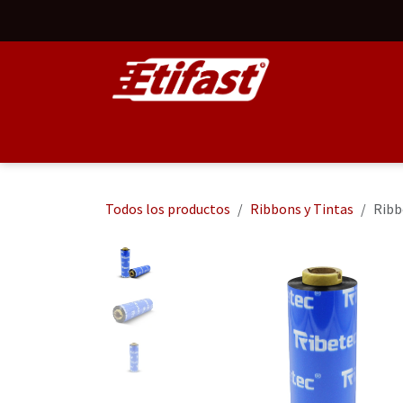
Ir al contenido
Inicio
Todos los productos
Personaliza
Todos los productos
Ribbons y Tintas
Ribb