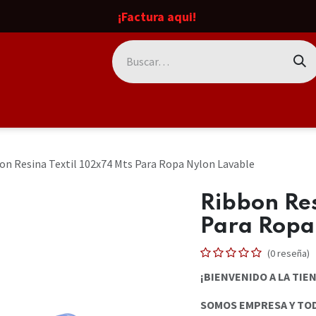
¡Factura aqui!
das
Etiqueta TT
Etiqueta TD
Equipo
Servicios
Contá
on Resina Textil 102x74 Mts Para Ropa Nylon Lavable
Ribbon Res
Para Ropa
(0 reseña)
¡BIENVENIDO A LA TIEN
SOMOS EMPRESA Y TO