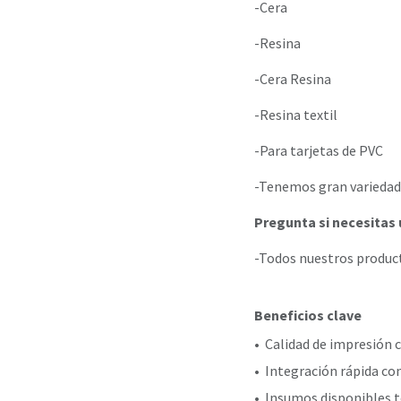
-Cera
-Resina
-Cera Resina
-Resina textil
-Para tarjetas de PVC
-Tenemos gran variedad 
Pregunta si necesitas 
-Todos nuestros product
Beneficios clave
•
Calidad de impresión c
•
Integración rápida co
•
Insumos disponibles t